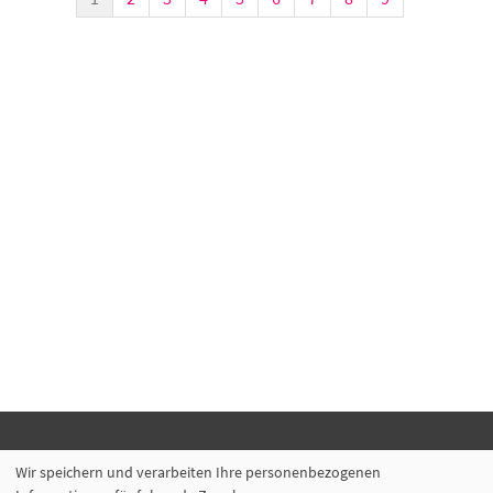
Volkshochschule Backnang e.V.
Wir speichern und verarbeiten Ihre personenbezogenen
Bahnhofstr. 2, 71522 Backnang