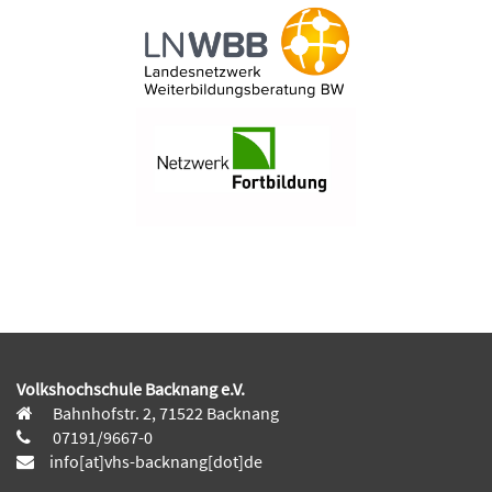
Volkshochschule Backnang e.V.
Bahnhofstr. 2, 71522 Backnang
07191/9667-0
info[at]vhs-backnang[dot]de