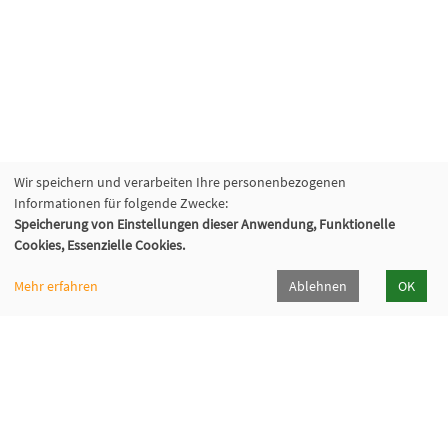
Wir speichern und verarbeiten Ihre personenbezogenen
Informationen für folgende Zwecke:
Speicherung von Einstellungen dieser Anwendung, Funktionelle
Volkshochschule Backnang e.V.
Cookies, Essenzielle Cookies.
Bahnhofstr. 2, 71522 Backnang
07191/9667-0
Mehr erfahren
Ablehnen
OK
info[at]vhs-backnang[dot]de
Programmheft