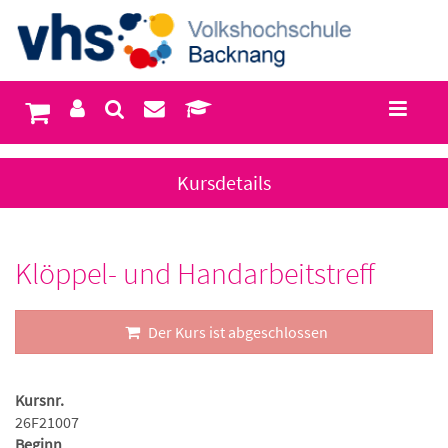
Kursdetails
Klöppel- und Handarbeitstreff
Der Kurs ist abgeschlossen
Kursnr.
26F21007
Beginn