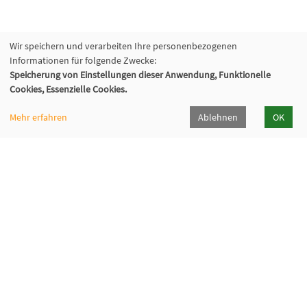
Wir speichern und verarbeiten Ihre personenbezogenen
Informationen für folgende Zwecke:
Speicherung von Einstellungen dieser Anwendung, Funktionelle
Cookies, Essenzielle Cookies.
Mehr erfahren
Ablehnen
OK
Volkshochschule Backnang e.V.
Bahnhofstr. 2, 71522 Backnang
07191/9667-0
info[at]vhs-backnang[dot]de