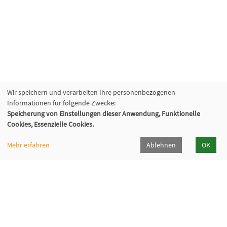
Wir speichern und verarbeiten Ihre personenbezogenen
Informationen für folgende Zwecke:
Speicherung von Einstellungen dieser Anwendung, Funktionelle
Volkshochschule Backnang e.V.
Cookies, Essenzielle Cookies.
Bahnhofstr. 2, 71522 Backnang
07191/9667-0
Mehr erfahren
Ablehnen
OK
info[at]vhs-backnang[dot]de
Programmheft