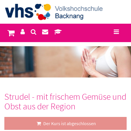
Strudel - mit frischem Gemüse und
Obst aus der Region
Der Kurs ist abgeschlossen