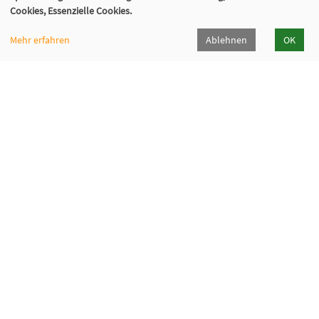
Cookies, Essenzielle Cookies.
Mehr erfahren
Ablehnen
OK
Volkshochschule Backnang e.V.
Bahnhofstr. 2, 71522 Backnang
07191/9667-0
info[at]vhs-backnang[dot]de
Programmheft