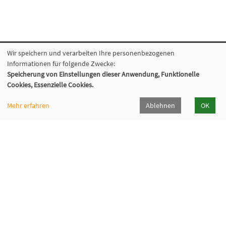
Wir speichern und verarbeiten Ihre personenbezogenen
Informationen für folgende Zwecke:
Volkshochschule Backnang e.V.
Speicherung von Einstellungen dieser Anwendung, Funktionelle
Bahnhofstr. 2, 71522 Backnang
Cookies, Essenzielle Cookies.
07191/9667-0
info[at]vhs-backnang[dot]de
Mehr erfahren
Ablehnen
OK
Programmheft
Öffnungszeiten
Widerrufsformular